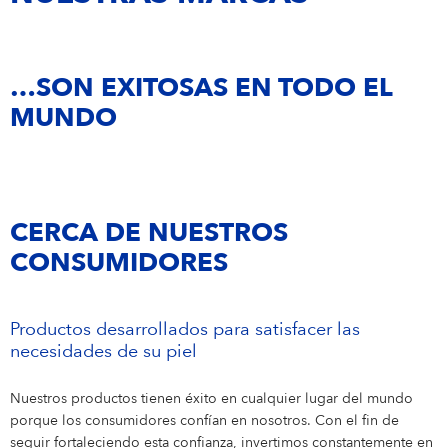
Tu Ubicación
Argentina
Eucerin
…SON EXITOSAS EN TODO EL
NIVEA MEN
MUNDO
NIVEA by Labello
CURITAS
CERCA DE NUESTROS
CONSUMIDORES
Productos desarrollados para satisfacer las
necesidades de su piel
Nuestros productos tienen éxito en cualquier lugar del mundo
porque los consumidores confían en nosotros. Con el fin de
seguir fortaleciendo esta confianza, invertimos constantemente en