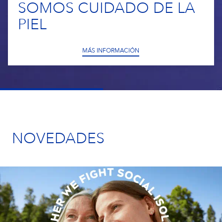
SOMOS CUIDADO DE LA
Tu Ubicación
Argentina
Eucerin
PIEL
NIVEA MEN
MÁS INFORMACIÓN
NIVEA by Labello
CURITAS
NOVEDADES