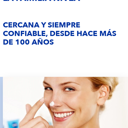
Tu Ubicación
Argentina
Eucerin
CERCANA Y SIEMPRE
NIVEA MEN
CONFIABLE, DESDE HACE MÁS
DE 100 AÑOS
NIVEA by Labello
CURITAS